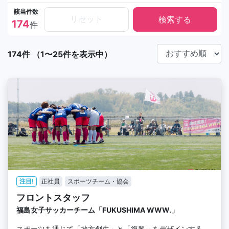
該当件数
リセット
174
件
174件 （1〜25件を表示中）
注目!
正社員
スポーツチーム・協会
フロントスタッフ
福島女子サッカーチーム「FUKUSHIMA WWW.」
スポーツを通じて「地方創生」と「復興」をデザインする。