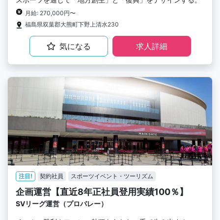
月給: 270,000円〜
福島県双葉郡大熊町下野上清水230
気になる
求人詳細
注目!
契約社員
スポーツイベント・ツーリズム
企画運営【直近8年正社員登用実績100％】
SVリーグ運営（プロバレー）