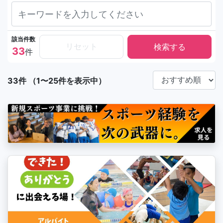
該当件数
リセット
33
件
33件 （1〜25件を表示中）