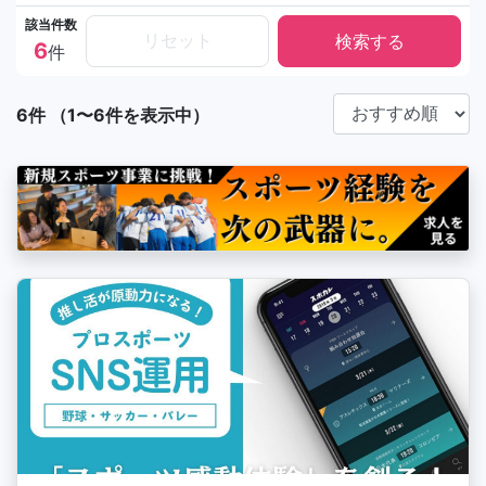
該当件数
リセット
6
件
6件 （1〜6件を表示中）