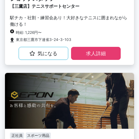
【三鷹店】テニスサポートセンター
駅チカ・社割・練習会あり！大好きなテニスに囲まれながら
働ける！
時給: 1,226円〜
東京都三鷹市下連雀3-24-3-103
気になる
求人詳細
正社員
スポーツ用品