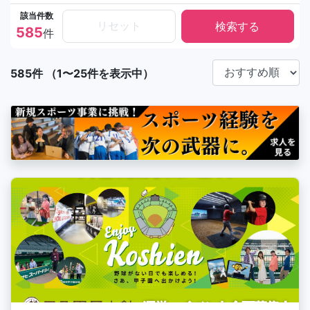
該当件数
リセット
585
件
585件 （1〜25件を表示中）