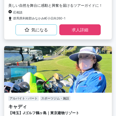
美しい自然を舞台に感動と興奮を届けるツアーガイドに！
応相談
群馬県利根郡みなかみ町小日向260-1
気になる
求人詳細
アルバイト・パート
スポーツジム・施設
キャディ
【埼玉】Jゴルフ鶴ヶ島｜東京建物リゾート