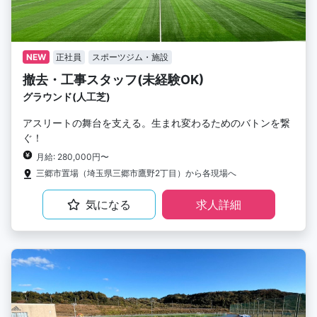
NEW
正社員
スポーツジム・施設
撤去・工事スタッフ(未経験OK)
グラウンド(人工芝)
アスリートの舞台を支える。生まれ変わるためのバトンを繋
ぐ！
月給: 280,000円〜
三郷市置場（埼玉県三郷市鷹野2丁目）から各現場へ
気になる
求人詳細