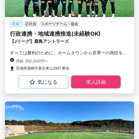
注目!
正社員
スポーツチーム・協会
行政連携・地域連携推進(未経験OK)
【Jリーグ】鹿島アントラーズ
すべては勝利のために。ホームタウンから世界一の熱狂を。
月給: 250,000円〜
茨城県鹿嶋市粟生東山2887番地
気になる
求人詳細