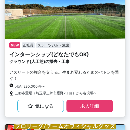
NEW
正社員
スポーツジム・施設
インターンシップ(どなたでもOK)
グラウンド(人工芝)の撤去・工事
アスリートの舞台を支える。生まれ変わるためのバトンを繋
ぐ！
月給: 280,000円〜
三郷市置場（埼玉県三郷市鷹野2丁目）から各現場へ
気になる
求人詳細