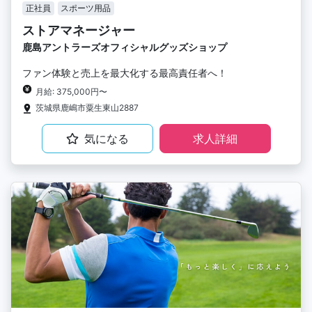
正社員
スポーツ用品
ストアマネージャー
鹿島アントラーズオフィシャルグッズショップ
ファン体験と売上を最大化する最高責任者へ！
月給: 375,000円〜
茨城県鹿嶋市粟生東山2887
気になる
求人詳細