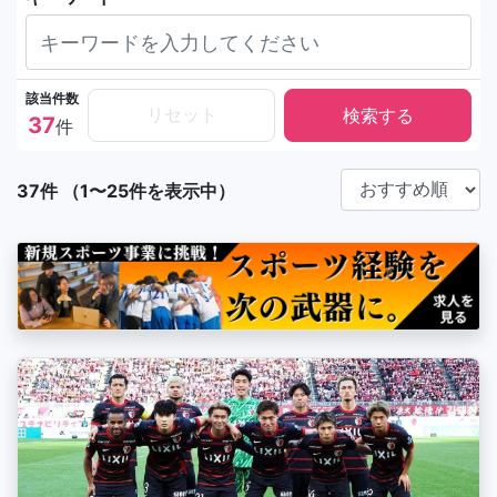
該当件数
リセット
37
件
37件 （1〜25件を表示中）