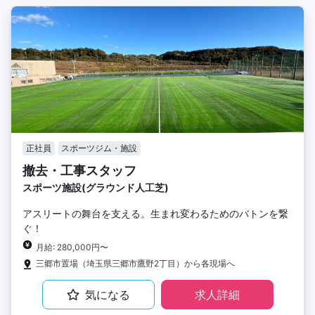
正社員
スポーツジム・施設
撤去・工事スタッフ
スポーツ施設(グラウンド人工芝)
アスリートの舞台を支える。生まれ変わるためのバトンを繋
ぐ！
月給: 280,000円〜
三郷市置場（埼玉県三郷市鷹野2丁目）から各現場へ
気になる
求人詳細