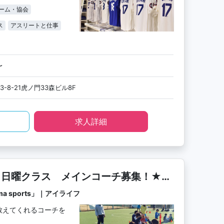
ーム・協会
ス
アスリートと仕事
〜
-8-21虎ノ門33森ビル8F
求人詳細
くば校／日曜クラス メインコーチ募集！★日
★
 sports」｜アイライフ
教えてくれるコーチを