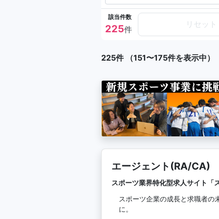
該当件数
リセット
225
件
225件 （151〜175件を表示中）
エージェント(RA/CA)
スポーツ業界特化型求人サイト「
スポーツ企業の成長と求職者の
に。