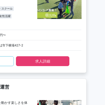
・スクール
女性活躍
0円〜
市下横場427-2
求人詳細
運営
を動かす楽しさを体