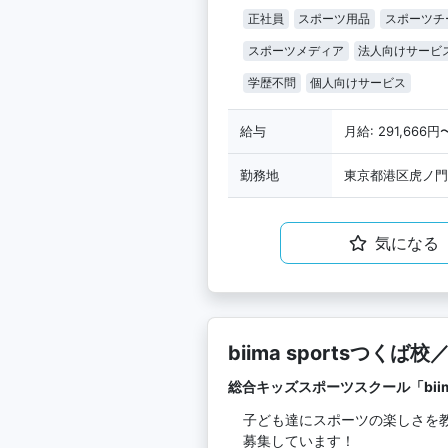
正社員
スポーツ用品
スポーツチ
スポーツメディア
法人向けサービ
学歴不問
個人向けサービス
給与
月給: 291,666円
勤務地
東京都港区虎ノ門3
気になる
biima sportsつ
曜午前のみ。未経験可
総合キッズスポーツスクール「biima
子ども達にスポーツの楽しさを
募集しています！