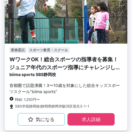
業務委託
スポーツ教育・スクール
WワークOK！総合スポーツの指導者を募集！
ジュニア年代のスポーツ指導にチャレンジしま
biima sports SBS静岡校
せんか？
首都圏で話題沸騰！3〜10歳を対象にした総合キッズスポー
ツスクール"biima sports"
時給: 1,250円〜
SBS学苑静岡校(静岡県静岡市駿河区登呂3-1-1
気になる
求人詳細