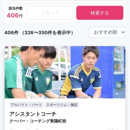
該当件数
リセット
406
件
406件 （326〜350件を表示中）
アルバイト・パート
スポーツジム・施設
アシスタントコーチ
クーバー・コーチング東陽町校