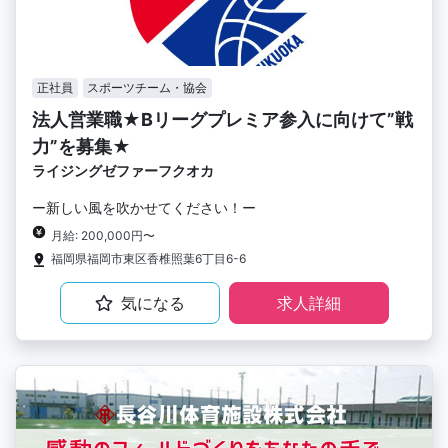
正社員
スポーツチーム・協会
法人営業職★Bリーグプレミア参入に向けて”戦
力”を募集★
ライジングゼファーフクオカ
ー新しい風を吹かせてください！ー
月給: 200,000円〜
福岡県福岡市東区香椎照葉6丁目6-6
気になる
求人詳細