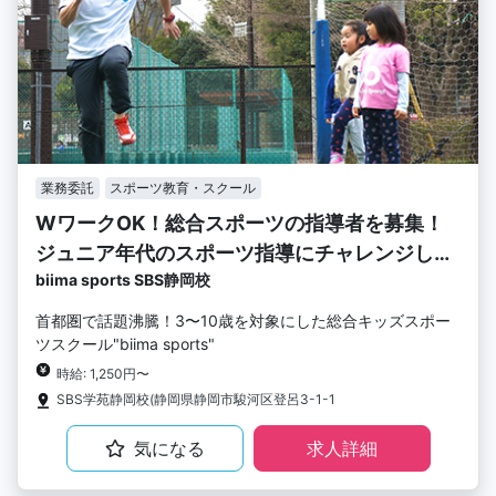
業務委託
スポーツ教育・スクール
WワークOK！総合スポーツの指導者を募集！
ジュニア年代のスポーツ指導にチャレンジしま
biima sports SBS静岡校
せんか？
首都圏で話題沸騰！3〜10歳を対象にした総合キッズスポー
ツスクール"biima sports"
時給: 1,250円〜
SBS学苑静岡校(静岡県静岡市駿河区登呂3-1-1
気になる
求人詳細