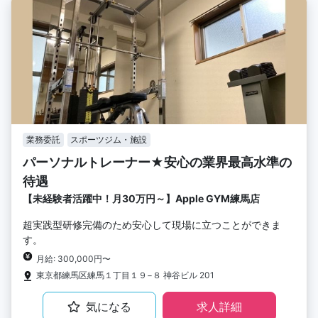
業務委託
スポーツジム・施設
パーソナルトレーナー★安心の業界最高水準の
待遇
【未経験者活躍中！月30万円～】Apple GYM練馬店
超実践型研修完備のため安心して現場に立つことができま
す。
月給: 300,000円〜
東京都練馬区練馬１丁目１９−８ 神谷ビル 201
気になる
求人詳細