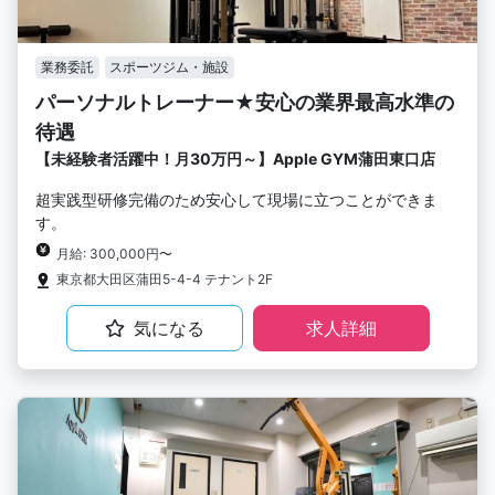
業務委託
スポーツジム・施設
パーソナルトレーナー★安心の業界最高水準の
待遇
【未経験者活躍中！月30万円～】Apple GYM蒲田東口店
超実践型研修完備のため安心して現場に立つことができま
す。
月給: 300,000円〜
東京都大田区蒲田5-4-4 テナント2F
気になる
求人詳細