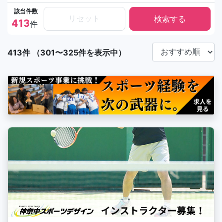
該当件数
リセット
413
件
413件 （301〜325件を表示中）