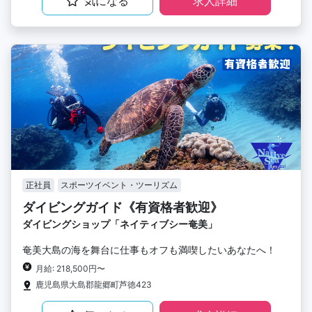
気になる
求人詳細
正社員
スポーツイベント・ツーリズム
ダイビングガイド《有資格者歓迎》
ダイビングショップ「ネイティブシー奄美」
奄美大島の海を舞台に仕事もオフも満喫したいあなたへ！
月給: 218,500円〜
鹿児島県大島郡龍郷町芦徳423