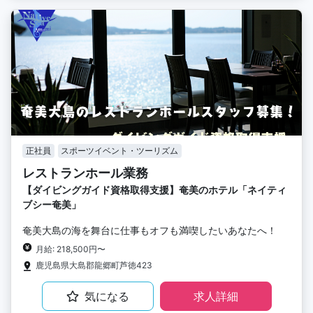
正社員
スポーツイベント・ツーリズム
レストランホール業務
【ダイビングガイド資格取得支援】奄美のホテル「ネイティ
ブシー奄美」
奄美大島の海を舞台に仕事もオフも満喫したいあなたへ！
月給: 218,500円〜
鹿児島県大島郡龍郷町芦徳423
気になる
求人詳細