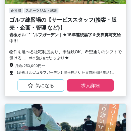
正社員
スポーツジム・施設
ゴルフ練習場の【サービススタッフ(接客・販
売・企画・管理 など)】
岩槻オルゴゴルフガーデン｜★15年連続黒字＆決算賞与支給
中!!!
物件を選べる社宅制度あり、未経験OK、希望通りのシフトで
働ける……etc 魅力はたっぷり★
月給: 250,000円〜
【岩槻オルゴゴルフガーデン】埼玉県さいたま市岩槻区馬込1125-1
気になる
求人詳細