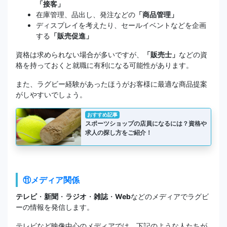
「接客」
在庫管理、品出し、発注などの
「商品管理」
ディスプレイを考えたり、セールイベントなどを企画
する
「販売促進」
資格は求められない場合が多いですが、
「販売士」
などの資
格を持っておくと就職に有利になる可能性があります。
また、ラグビー経験があったほうがお客様に最適な商品提案
がしやすいでしょう。
おすすめ記事
スポーツショップの店員になるには？資格や
求人の探し方をご紹介！
⑪メディア関係
テレビ
・
新聞
・
ラジオ
・
雑誌
・
Web
などのメディアでラグビ
ーの情報を発信します。
テレビなど映像中心のメディアでは、下記のような人たちが