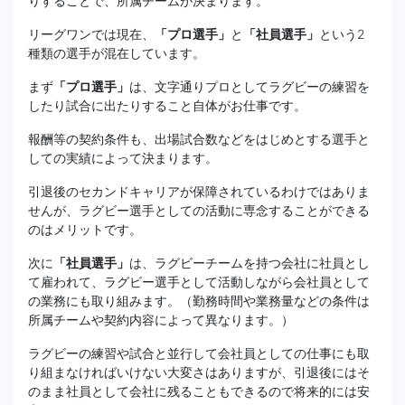
りすることで、所属チームが決まります。
リーグワンでは現在、
「プロ選手」
と
「社員選手」
という2
種類の選手が混在しています。
まず
「プロ選手」
は、文字通りプロとしてラグビーの練習を
したり試合に出たりすること自体がお仕事です。
報酬等の契約条件も、出場試合数などをはじめとする選手と
しての実績によって決まります。
引退後のセカンドキャリアが保障されているわけではありま
せんが、ラグビー選手としての活動に専念することができる
のはメリットです。
次に
「社員選手」
は、ラグビーチームを持つ会社に社員とし
て雇われて、ラグビー選手として活動しながら会社員として
の業務にも取り組みます。（勤務時間や業務量などの条件は
所属チームや契約内容によって異なります。）
ラグビーの練習や試合と並行して会社員としての仕事にも取
り組まなければいけない大変さはありますが、引退後にはそ
のまま社員として会社に残ることもできるので将来的には安