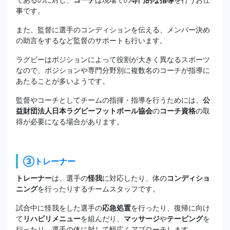
事です。
また、監督に選手のコンディションを伝える、メンバー決め
の助言をするなど監督のサポートも行います。
ラグビーはポジションによって役割が大きく異なるスポーツ
なので、ポジションや専門分野別に複数名のコーチが指導に
あたることが多いようです。
監督やコーチとしてチームの指揮・指導を行うためには、
公
益財団法人日本ラグビーフットボール協会
の
コーチ資格
の取
得が必要になる場合があります。
③トレーナー
トレーナー
は、選手の
怪我
に対応したり、体の
コンディショ
ニング
を行ったりするチームスタッフです。
試合中に怪我をした選手の
応急処置
を行ったり、復帰に向け
て
リハビリメニュー
を組んだり、
マッサージ
や
テーピング
を
行ったり、選手の体に対して幅広くアプローチします。