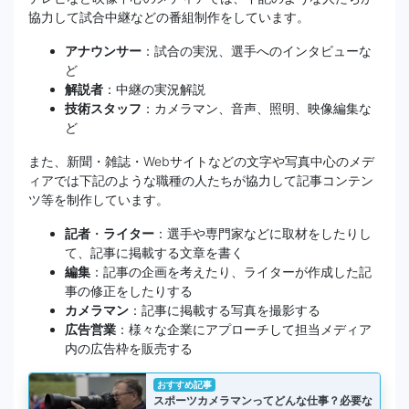
協力して試合中継などの番組制作をしています。
アナウンサー
：試合の実況、選手へのインタビューな
ど
解説者
：中継の実況解説
技術スタッフ
：カメラマン、音声、照明、映像編集な
ど
また、新聞・雑誌・Webサイトなどの文字や写真中心のメデ
ィアでは下記のような職種の人たちが協力して記事コンテン
ツ等を制作しています。
記者
・
ライター
：選手や専門家などに取材をしたりし
て、記事に掲載する文章を書く
編集
：記事の企画を考えたり、ライターが作成した記
事の修正をしたりする
カメラマン
：記事に掲載する写真を撮影する
広告営業
：様々な企業にアプローチして担当メディア
内の広告枠を販売する
おすすめ記事
スポーツカメラマンってどんな仕事？必要な