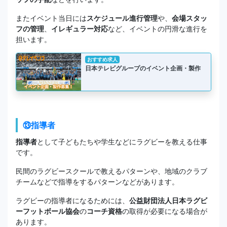
またイベント当日には
スケジュール進行管理
や、
会場スタッ
フの管理
、
イレギュラー対応
など、イベントの円滑な進行を
担います。
おすすめ求人
日本テレビグループのイベント企画・製作
⑬指導者
指導者
として子どもたちや学生などにラグビーを教える仕事
です。
民間のラグビースクールで教えるパターンや、地域のクラブ
チームなどで指導をするパターンなどがあります。
ラグビーの指導者になるためには、
公益財団法人日本ラグビ
ーフットボール協会
の
コーチ資格
の取得が必要になる場合が
あります。