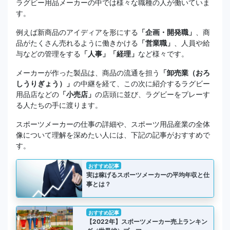
ラグビー用品メーカーの中では様々な職種の人が働いていま
す。
例えば新商品のアイディアを形にする
「企画・開発職」
、商
品がたくさん売れるように働きかける
「営業職」
、人員や給
与などの管理をする
「人事」「経理」
など様々です。
メーカーが作った製品は、商品の流通を担う
「卸売業（おろ
しうりぎょう）」
の中継を経て、この次に紹介するラグビー
用品店などの
「小売店」
の店頭に並び、ラグビーをプレーす
る人たちの手に渡ります。
スポーツメーカーの仕事の詳細や、スポーツ用品産業の全体
像について理解を深めたい人には、下記の記事がおすすめで
す。
おすすめ記事
実は稼げるスポーツメーカーの平均年収と仕
事とは？
おすすめ記事
【2022年】スポーツメーカー売上ランキン