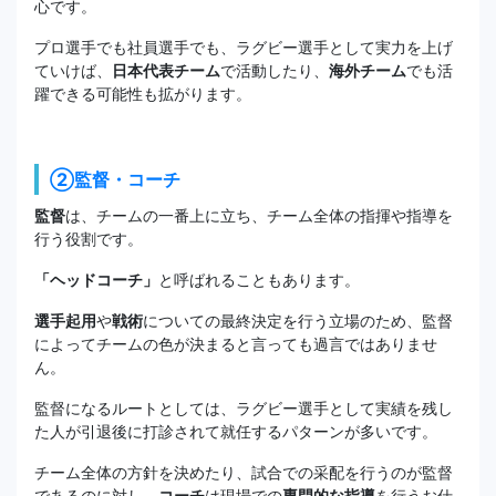
心です。
プロ選手でも社員選手でも、ラグビー選手として実力を上げ
ていけば、
日本代表チーム
で活動したり、
海外チーム
でも活
躍できる可能性も拡がります。
②監督・コーチ
監督
は、チームの一番上に立ち、チーム全体の指揮や指導を
行う役割です。
「ヘッドコーチ」
と呼ばれることもあります。
選手起用
や
戦術
についての最終決定を行う立場のため、監督
によってチームの色が決まると言っても過言ではありませ
ん。
監督になるルートとしては、ラグビー選手として実績を残し
た人が引退後に打診されて就任するパターンが多いです。
チーム全体の方針を決めたり、試合での采配を行うのが監督
であるのに対し、
コーチ
は現場での
専門的な指導
を行うお仕