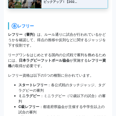
ピックアップ！【202…
⑧レフリー
レフリー（審判）
は、ルール通りに試合が行われているかど
うかを確認して、得点の推移や反則などに関するジャッジを
下す役割です。
リーグワンをはじめとする国内の公式戦で審判を務めるため
には、
日本ラグビーフットボール協会
が実施する
レフリー資
格
の取得が必要です。
レフリー資格は以下の5つの種類に分かれています。
スタートレフリー
：各公式戦のタッチジャッジ、タグ
ラグビーの審判
ミニラグビー
：ミニラグビー（12歳以下の試合）の審
判
C級レフリー
：都道府県協会が主催する中学生以上の
試合の審判