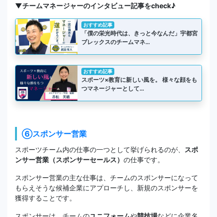
▼チームマネージャーのインタビュー記事をcheck♪
おすすめ記事
「僕の栄光時代は、きっと今なんだ」宇都宮
ブレックスのチームマネ…
おすすめ記事
スポーツ×教育に新しい風を。 様々な顔をも
つマネージャーとして…
⑥スポンサー営業
スポーツチーム内の仕事の一つとして挙げられるのが、
スポ
ンサー営業（スポンサーセールス）
の仕事です。
スポンサー営業の主な仕事は、チームのスポンサーになって
もらえそうな候補企業にアプローチし、新規のスポンサーを
獲得することです。
スポンサーは、チームの
ユニフォーム
や
競技場
などに企業名