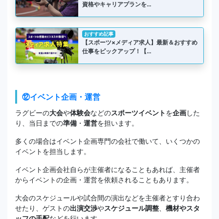
資格やキャリアプランを…
おすすめ記事
【スポーツ×メディア求人】最新＆おすすめ
仕事をピックアップ！【…
⑫イベント企画・運営
ラグビーの
大会
や
体験会
などの
スポーツイベント
を
企画
した
り、当日までの
準備
・
運営
を担います。
多くの場合はイベント企画専門の会社で働いて、いくつかの
イベントを担当します。
イベント企画会社自らが主催者になることもあれば、主催者
からイベントの企画・運営を依頼されることもあります。
大会のスケジュールや試合間の演出などを主催者とすり合わ
せたり、ゲストの
出演交渉
や
スケジュール調整
、
機材やスタ
ッフの手配
などを行います。